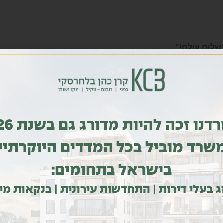
משרדנו זכה להי
שרד מוביל בכל המדדים היוקרתיי
או למחוק תגובות, יש לגשת למסך התגובות בלוח הבקרה.
המגיב מגיעה מתוך
גראווטר
.
בישראל בתחומים:
ג בעלי דירות | התחדשות עירונית | בנקאות מי