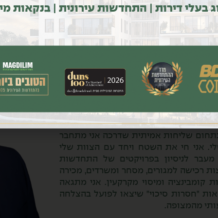
ג בעלי דירות | התחדשות עירונית | בנקאות מי
י כעו"ד בשנת 2006. הגעתי לתחום ההתחדשות העירונית במקרה,
אחרי שהחלפתי עו"ד בטיפול בעסקת תמ"א 38 – והתאהבתי. מאז ועד היום
בתחום שליחות אמיתית שדרכה אני מתחבר
י. אני חי את השטח ויחד עם הצוות שלי
מעבר לניסיון בפרויקטים של התחדשות
וצות רכישה למגורים, מסחר ומשרדים, מכירה
 קומבינציה ומיסוי מקרקעין. אני מתגאה
אות "חסרות סיכוי" שיצאו לפועל בהצלחה
ותי מהמצופה.