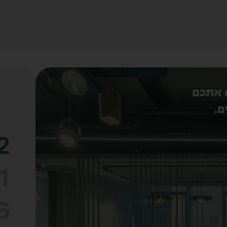
2
צטבר
1
6