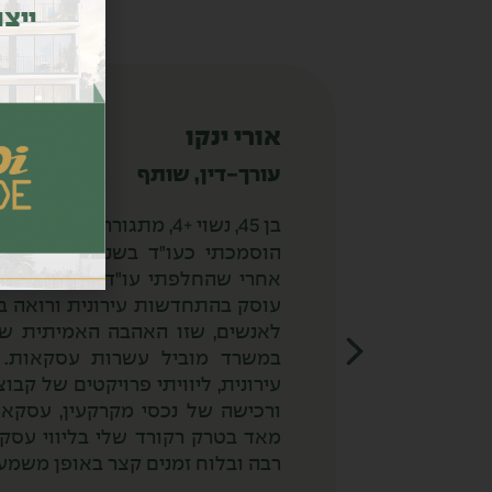
ייצו
אורי ינקו
עורך-דין, שותף
בן 45, נשוי +4, מתגורר ברמת גן
הוסמכת
עוסק בהתחדשות עירונית ורואה 
לאנשים, שזו האהבה האמיתית של
במשרד מוביל עשרות עסקאות. 
עירונית, ליוויתי פרויקטים של קב
ורכישה של נכסי מקרקעין, עסקאות
מאד בטרק רקורד שלי בליווי עסק
רבה ובלוח זמנים קצר באופן משמע