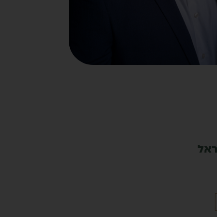
וש
ראל