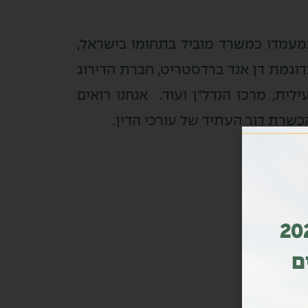
עמדו כמשרד מוביל בתחומו בישראל,
דוגמת דן אנד ברדסטריט, חברת הדירוג
וצת העילית, מרכז הנדל"ן ועוד. אנחנו רואים
כשרת דור העתיד של עורכי הדין.
ות מדורג גם בשנת 2026
ם