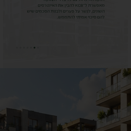
מאפשרת ל־KCB להבין את האינטרסים
הדיירים צריכים 
נים, לגשר על פערים ולבנות הסכמים שיש
שמחויב להם, מגן
 סיכוי אמיתי להתממש.
מתקדם בצורה שק