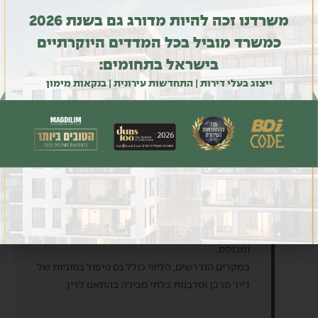
משרדנו זכה להיות מדורג גם בשנת 2026
כמשרד מוביל בכל המדדים היוקרתיים
בישראל בתחומים:
ייצוג בעלי דירות | התחדשות עירונית | בנקאות מימון
8
טיפול בהתנגדויות ובבעלי דירות
מתלבטים
ניהול שיח מקצועי, אנושי ורגיש מול בעלי דירות
(ולעתים גם מול בני משפחתם) שמעלים שאלות,
חששות או התנגדויות, תוך מתן מענה משפטי ברור
ומבוסס.
במקרים הנדרשים, הליווי כולל גם טיפול בסוגיות של
דייר סרבן וסרבנות בלתי סבירה בהתאם לדין.