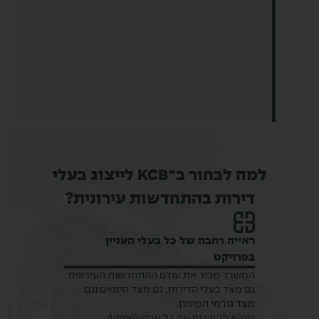
למה לבחור ב־KCB לייצוג בעלי
דירות בהתחדשות עירונית?
יה רחבה של כל בעלי העניין
נאמנות מלאה ל
ויקט
הספציפי
רד מכיר את עולם ההתחדשות העירונית
כאשר CB
מצד בעלי הדירות, גם מצד היזמים וגם
בעלי הדירות בלב
 גורמי המימון.
מניעת ניגודי עני
קא ההיכרות עם כל צדדי העסקה
שלהם לאורך כל ש