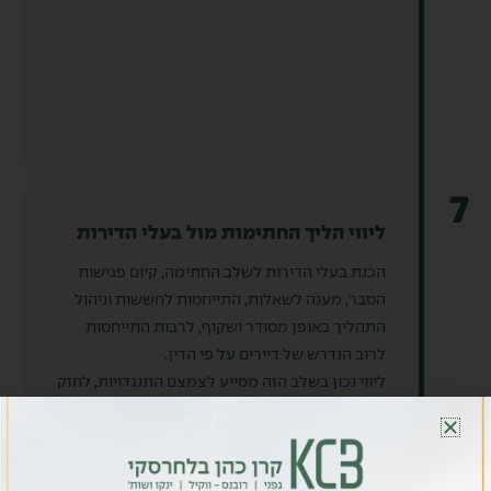
7
ליווי הליך החתימות מול בעלי הדירות
הכנת בעלי הדירות לשלב החתימה, קיום פגישות
הסבר, מענה לשאלות, התייחסות לחששות וניהול
התהליך באופן מסודר ושקוף, לרבות התייחסות
לרוב הנדרש של דיירים על פי הדין.
ליווי נכון בשלב הזה מסייע לצמצם התנגדויות, לחזק
אמון ולהביא את הפרויקט לשיעורי חתימה
הנדרשים.