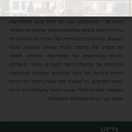
הוסמכתי כעו"ד בשנת 2006. הגעתי לתחום ההתחדשות
העירונית במקרה, אחרי שהחלפתי עו"ד בטיפול בעסקת
תמ"א 38 – והתאהבתי. מאז ועד היום עוסק בהתחדשות
עירונית ורואה בתחום שליחות אמיתית שדרכה אני מתחבר
לאנשים, שזו האהבה האמיתית שלי. אני חי את השטח ויחד
עם הצוות שלי במשרד מוביל עשרות עסקאות. מעבר
לניסיון בפרויקטים של התחדשות עירונית, ליוויתי
פרויקטים של קבוצות רכישה למגורים, מסחר ומשרדים,
מכירה ורכישה של נכסי מקרקעין, עסקאות קומבינציה
ומיסוי מקרקעין. אני מתגאה מאד בטרק רקורד שלי בליווי
עסקאות "חסרות סיכוי" שיצאו לפועל בהצלחה רבה ובלוח
זמנים קצר באופן משמעותי מהמצופה.