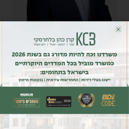
03-6090530
ori@kcb.co.il
תחומי עיסוק
משרדנו זכה להיות מדורג גם בשנת 2026
-עסקאות תמ"א 38 (חיזוק) ו-(הריסה)
כמשרד מוביל בכל המדדים היוקרתיים
-עסקאות פינוי בינוי
בישראל בתחומים:
-עסקאות מורכבות במקרקעין על כל סוגיהם
ייצוג בעלי דירות | התחדשות עירונית | בנקאות מימון
-הסכמי יועצים, קבלנות ותשתית
-ליווי שוטף לחברות העוסקות בנדל"ן מניב
-מימון
בן 45, נשוי +4, מתגורר ברמת גן.