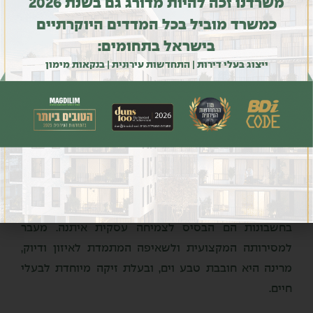
משרדנו זכה להיות מדורג גם בשנת 2026
כמשרד מוביל בכל המדדים היוקרתיים
בישראל בתחומים:
ייצוג בעלי דירות | התחדשות עירונית | בנקאות מימון
03-6090530
maryna@kcb.co.il
מרינה מביאה עמה למשרד מקצועיות בלתי מתפשרת
וראייה רחבה לפיה ניהול חשבונות הוא הרבה מעבר
למספרים. היא מתמחה בהפיכת אתגרים פיננסיים
מורכבים לסדר מופתי, ומאמינה כי שקיפות ודיוק
בחשבונות הם הבסיס לצמיחה עסקית איתנה. מעבר
למסירותה המקצועית ולשאיפה המתמדת לאיזון ודיוק,
מרינה היא חובבת טבע וים, ובעלת זיקה מיוחדת לבעלי
חיים.