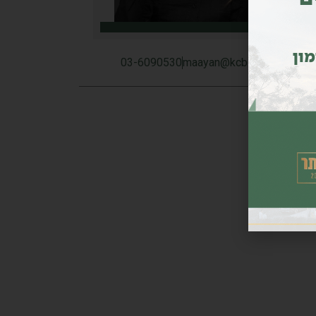
מון
03-6090530
maayan@kcb.co.il