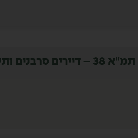
תמ"א 38 – דיירים סרבנים ותירוצים