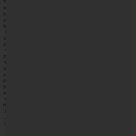
ל
א
פ
ע
ם
(
ב
ע
י
ק
ר
ב
ע
ס
ק
א
ו
ת
[
…
]