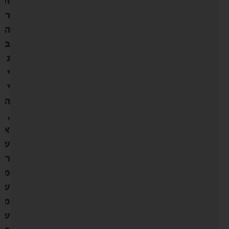
ת
ר
ה
ב
נ
י
י
ה
,
א
ש
ר
מ
ש
מ
ש