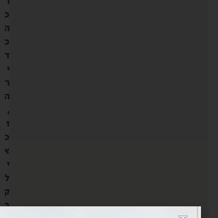
ו
כ
ה
כ
ד
י
ר
ה
,
ז
כ
א
י
ל
ק
ב