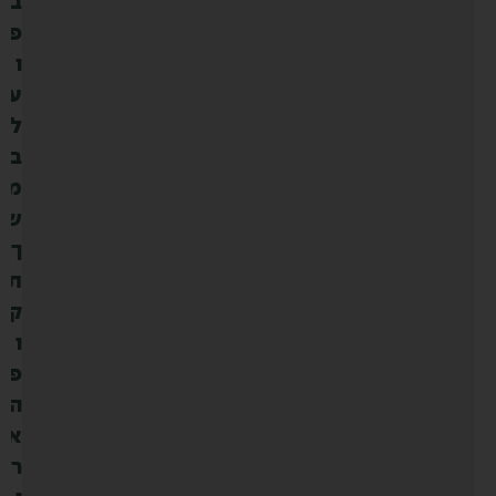
ב
פ
ו
ע
ל
ב
מ
ש
ך
ת
ק
ו
פ
ה
א
ר