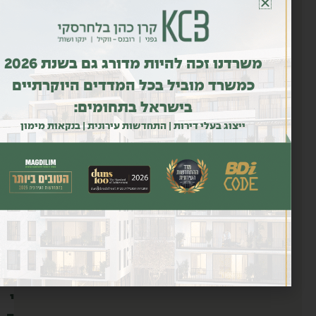
ל
ת
מ
ו
משרדנו זכה להיות מדורג גם בשנת 2026
ר
כמשרד מוביל בכל המדדים היוקרתיים
ה
בישראל בתחומים:
כ
ייצוג בעלי דירות | התחדשות עירונית | בנקאות מימון
מ
ו
י
ת
ר
ב
ע
ל
י