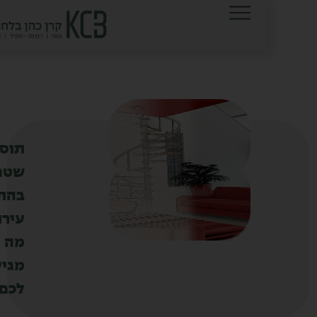
לתוכן
תוספת
שטח
בהתחדשות
עירונית:
מה
מגיע
לכם?