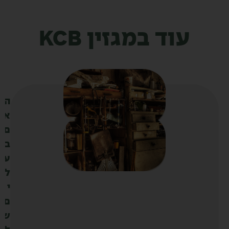
עוד במגזין KCB
ה
א
ם
ב
ע
ל
י
ם
ש