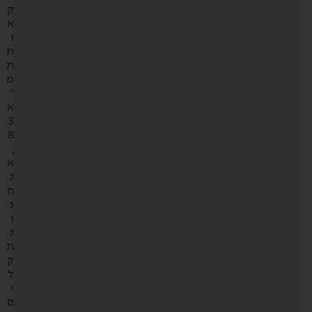
ק
א
ו
ת
ת
מ
"
א
3
8
,
א
נ
ח
נ
ו
נ
ת
ק
ל
י
ם