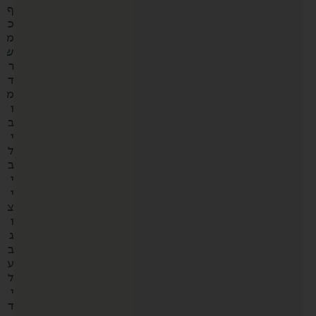
ף
כ
מ
ש
ר
ד
מ
ו
ב
י
ל
ב
י
י
צ
ו
ג
ב
ע
ל
י
ד