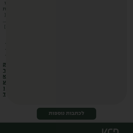
ו
ת
[
…
]
.
.
.
ק
ר
א
ע
ו
ד
לכתבות נוספות