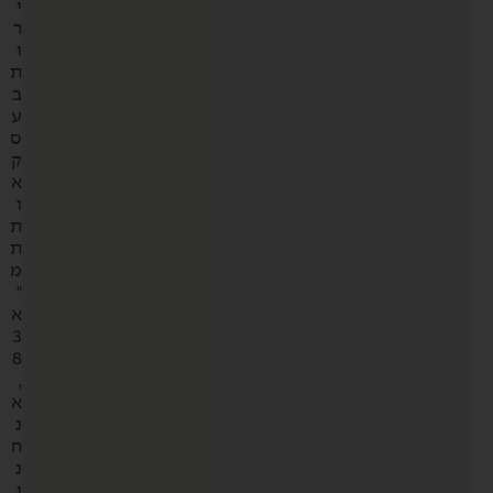
י
ר
ו
ת
ב
ע
ס
ק
א
ו
ת
ת
מ
"
א
3
8
,
א
נ
ח
נ
ו