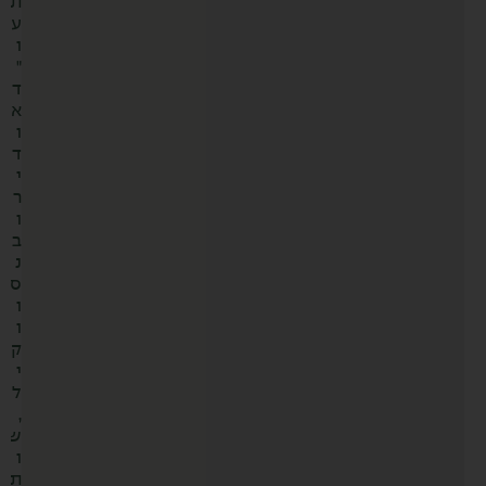
ת
ע
ו
"
ד
א
ו
ד
י
ר
ו
ב
נ
ס
ו
ו
ק
י
ל
,
ש
ו
ת