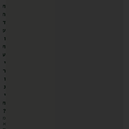
ת
ח
ד
ש
ו
ת
ע
י
ר
ו
נ
י
ת
?
מ
א