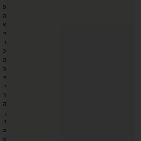
פ
ה
א
ר
ו
כ
ה
כ
ד
י
ר
ה
,
ז
כ
א