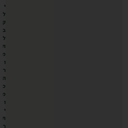
י
ל
ק
ב
ל
ת
מ
ו
ר
ה
כ
מ
ו
י
ת
ר