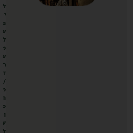
ל
י
ם
ש
ל
מ
ש
ר
ד
/
מ
ח
ס
ן
ע
ל