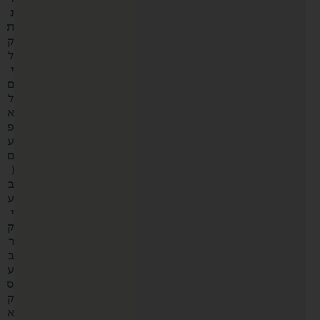
נ
ת
ק
ל
י
ם
ל
א
פ
ע
ם
(
ב
ע
י
ק
ר
ב
ע
ס
ק
א