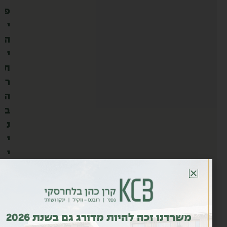
פ
י
ה
י
ת
ר
ה
ב
נ
י
י
ה
,
א
ש
משרדנו זכה להיות מדורג גם בשנת 2026
ר