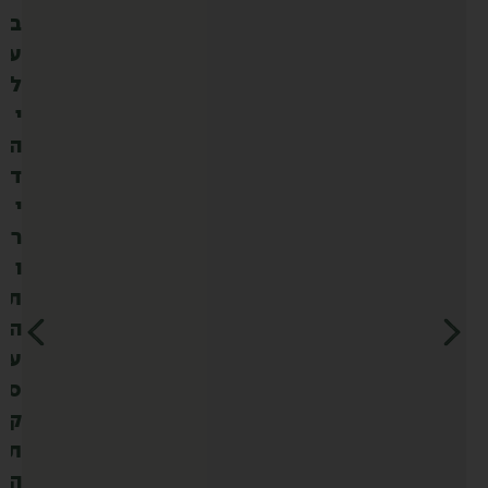
ב
ע
ל
י
ה
ד
י
ר
ו
ת
ה
ע
ס
ק
ת
ה