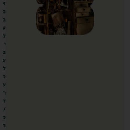
א
ם
ב
ע
ל
י
ם
ש
ל
מ
ש
ר
ד
/
מ
ח