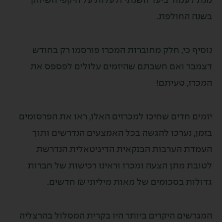
 לעמוד ביעד השנתי ולעלות על היקפי השיווק
ה החולפת.
יף כי, חלק מחוברות המכרז פורסמו רק בחודש
בר ואם חשבתם שהיזמים עלולים לפספס את
רז, טעיתם!
ים חדים שחיכו למכרזים האלו, ראו את הפרסומים
ן, נערכו להגשה בכל האמצעים הנדרשים ותוך
דת הערבות הבנקאית הדיגיטאלית הנדרשת
בת מתן הצעה ומכרז וראינו רכישות של חברות
לות בסכומים של מאות מיליוני ₪ חדשים.
רשים היקרים ביותר היו בקרית המסלול בהרצליה