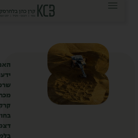
לתוכן
האם
ידעתם
שרמ"י
מכרה
קרקעות
בחודש
דצמבר,
בלמעלה