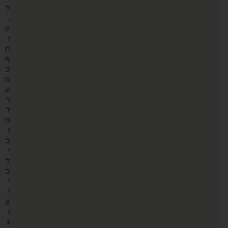
ל
,
ש
ו
ת
ף
כ
מ
ש
ר
ד
מ
ו
ב
י
ל
ב
י
י
צ
ו
ג