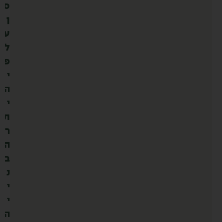
ס
ן
ע
ל
פ
י
ה
י
ת
ר
ה
ב
נ
י
י
ה