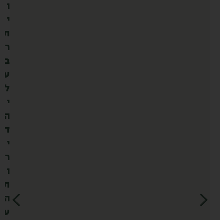
ו
י
ת
ר
ב
ע
ל
י
ה
ד
י
ר
ו
ת
ה
ע