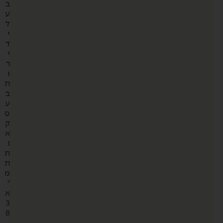
ב
ע
ל
י
ד
י
ר
ו
ת
ב
ע
ס
ק
א
ו
ת
ת
מ
"
א
3
8