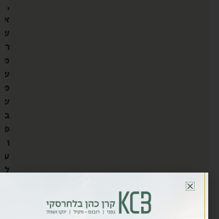
,
א
ש
ר
מ
ש
מ
ש
ב
פ
ו
ע
ל
ב
מ
ש