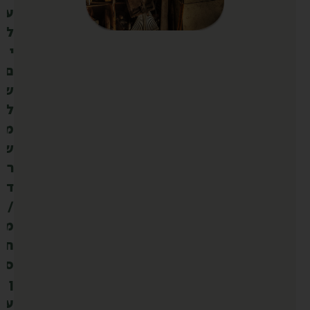
ע
ל
י
ם
ש
ל
מ
ש
ר
ד
/
מ
ח
ס
ן
ע