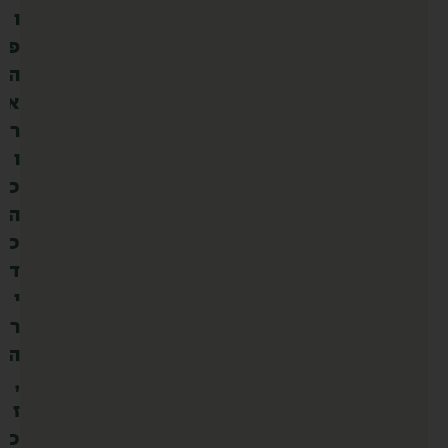
ו
פ
ה
א
ר
ו
כ
ה
כ
ד
י
ר
ה
,
ז
כ