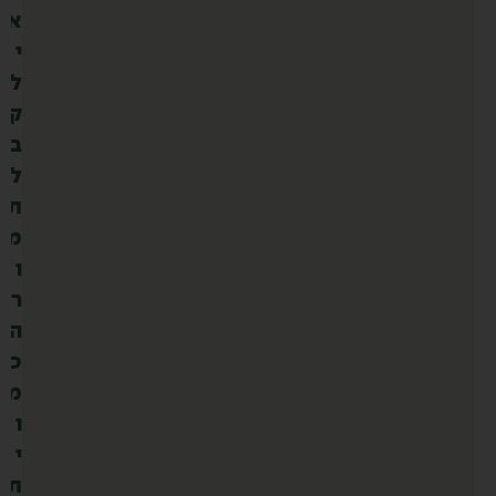
א
י
ל
ק
ב
ל
ת
מ
ו
ר
ה
כ
מ
ו
י
ת