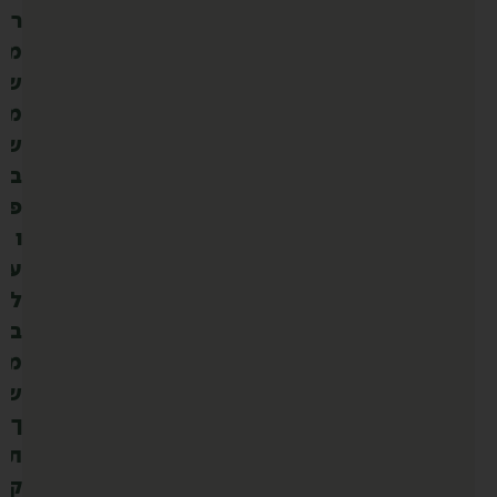
ר
מ
ש
מ
ש
ב
פ
ו
ע
ל
ב
מ
ש
ך
ת
ק