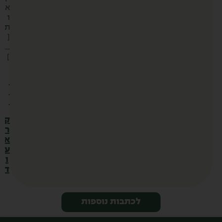
א
ו
ת
[
…
]
.
.
.
ק
ר
א
ע
ו
ד
לכתבות נוספות