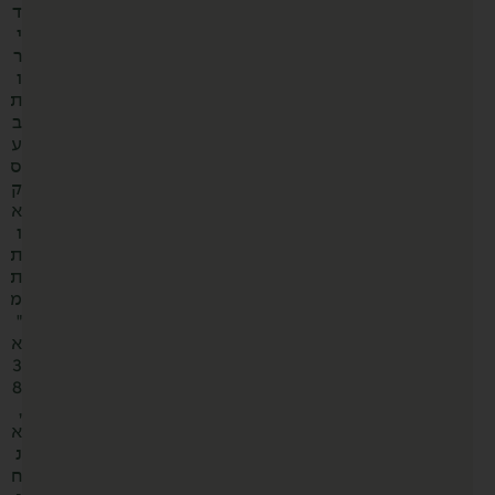
ד
י
ר
ו
ת
ב
ע
ס
ק
א
ו
ת
ת
מ
"
א
3
8
,
א
נ
ח