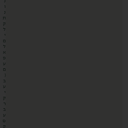
נ
ו
נ
ת
ק
ל
י
ם
ל
א
פ
ע
ם
(
ב
ע
י
ק
ר
ב
ע
ס
ק