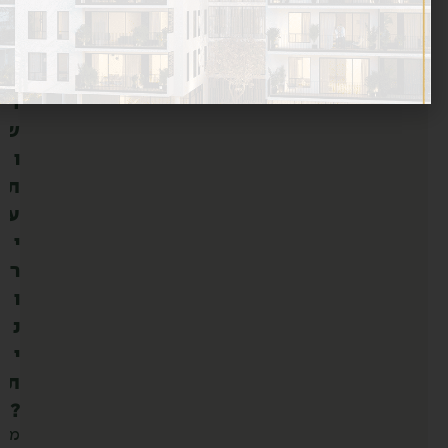
ה
ת
ח
ד
ש
ו
ת
ע
י
ר
ו
נ
י
ת
?
מ