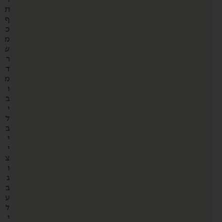
ת
ף
כ
מ
ש
ר
ד
מ
ו
ב
י
ל
ב
י
י
צ
ו
ג
ב
ע
ל
י