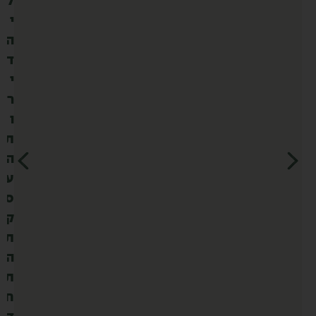
ל
י
ה
ד
י
ר
ו
ת
ה
ע
ס
ק
ת
ה
ת
ח