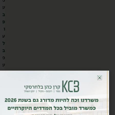
מ
ש
ב
פ
ו
ע
ל
ב
מ
ש
ך
ת
ק
ו
משרדנו זכה להיות מדורג גם בשנת 2026
פ
כמשרד מוביל בכל המדדים היוקרתיים
ה