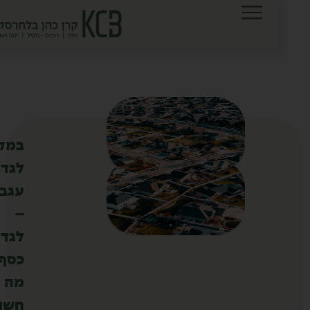
לתוכן
במקום
לגדל
עגבניות
–
לגדל
כסף:
מה
חשוב