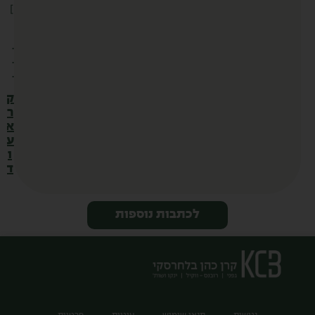
]
.
.
.
ק
ר
א
ע
ו
ד
לכתבות נוספות