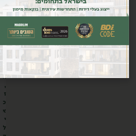
א
בישראל בתחומים:
ר
ייצוג בעלי דירות | התחדשות עירונית | בנקאות מימון
ו
כ
ה
כ
ד
י
ר
ה
,
ז
כ
א
י
ל