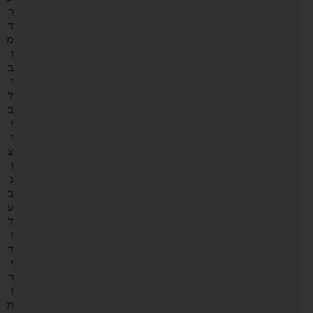
ר
ד
מ
ו
ב
י
ל
ב
י
י
צ
ו
ג
ב
ע
ל
י
ד
י
ר
ו
ת