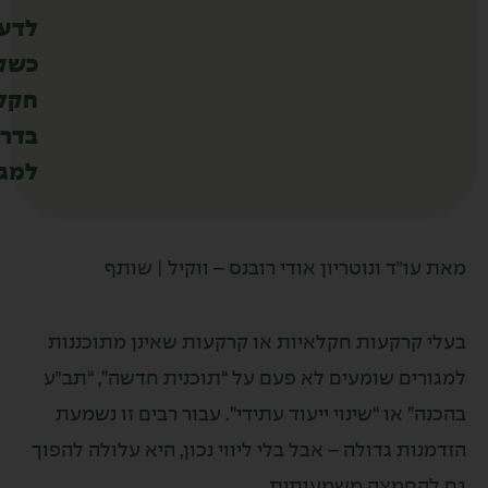
לדעת
כשקרקע
חקלאית
בדרך
למגורים
עו׳׳ד ונוטריון אודי רובנס – ווקיל | שותף
י קרקעות חקלאיות או קרקעות שאינן מתוכננות
רים שומעים לא פעם על “תוכנית חדשה”, “תב״ע
ה” או “שינוי ייעוד עתידי”. עבור רבים זו נשמעת
נות גדולה – אבל בלי ליווי נכון, היא עלולה להפוך
להחמצה משמעותית.