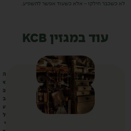
כשכבר חילקו – אלא כשעוד אפשר להשפיע.
עוד במגזין KCB
ה
א
ם
ב
ע
ל
י