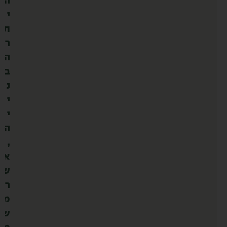
ה
י
ת
ר
ה
ב
נ
י
י
ה
,
א
ש
ר
מ
ש