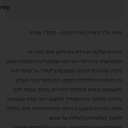
עירונית?
׳ד נוטריון אודי רובנס – ווקיל | שותף
שלכם יש דירה בפרויקט פינוי־בינוי או
ת עירונית? רגע לפני שמקבלים החלטות חשוב
שלא כל חלופה שמוצגת כ״קלה״ או ״נוחה״ היא
רה הכלכלית הנכונה. חוק פינוי־בינוי מעניק
 זכויות והקלות ייחודיות, מתוך מטרה להגן
ולהפוך את התהליך לפשוט יותר. אלא שבפועל,
ויות הנפוצות ביותר מכירת הדירה ליזם עלולה
למלכודת כלכלית של ממש.
 אנו נתקלים שוב ושוב בבעלי דירות שבחרו