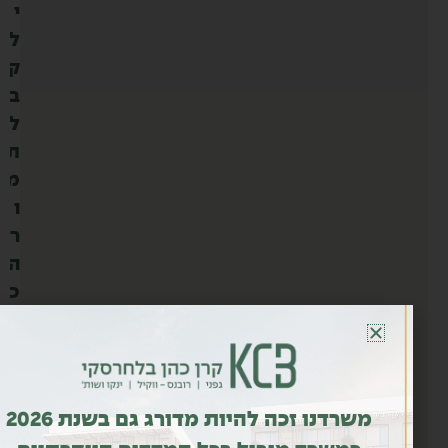
י
ל
ק
ב
ל
ת
מ
ו
ר
ה
כ
מ
ו
י
ת
משרדנו זכה להיות מדורג גם בשנת 2026
ר