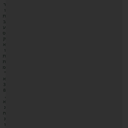
ר
ו
ת
ב
ע
ס
ק
א
ו
ת
ת
מ
"
א
3
8
,
א
נ
ח
נ
ו