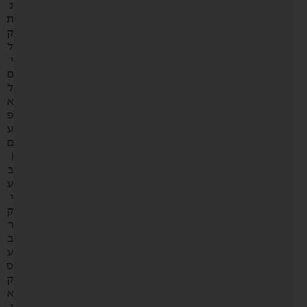
נ
ת
ק
ל
י
ם
ל
א
פ
ע
ם
(
ב
ע
י
ק
ר
ב
ע
ס
ק
א