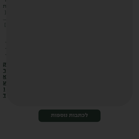
ו
ת
[
…
]
.
.
.
ק
ר
א
ע
ו
ד
לכתבות נוספות