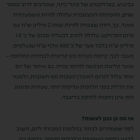
 בפרויקטים של פינוי־בינוי, שאורכים לרוב מספר
ההפחתה המצטברת עלולה להיות משמעותית
מאוד. כך, דירה שצפויה להיות שווה 2 מיליון ש"ח עם
סיום הפרויקט, עלולה להניב לבעליה סכום של כ־1.6
לבד פער של כ־400 אלף ש"ח שנעלמים.
כך, קיימת נקודת זמן קריטית לבחירת החלופה –
יטת הבקשה להיתר בנייה. גם איחור של יום
ול לגרום לאובדן הטבות מס חשובות, ולסגור
 בפני חלופות עדיפות יותר. טעויות מהסוג
ן ניתנות לתיקון בדיעבד.
ן נכון לעשות?
ממהרים לבחור בחלופת המכירה ליזם, חשוב
דיקה משפטית וכלכלית מקיפה. בדיקה כזו