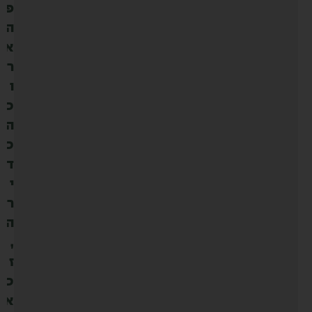
פ
ה
א
ר
ו
כ
ה
כ
ד
י
ר
ה
,
ז
כ
א