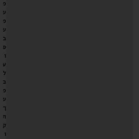
מ
ש
מ
ש
ב
פ
ו
ע
ל
ב
מ
ש
ך
ת
ק
ו