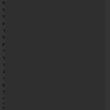
ת
ח
ד
ש
ו
ת
ע
י
ר
ו
נ
י
ת
?
מ
א
ת