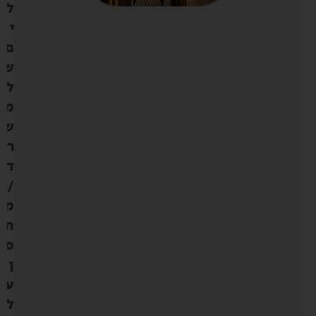
ל
י
ם
ש
ל
מ
ש
ר
ד
/
מ
ח
ס
ן
ע
ל