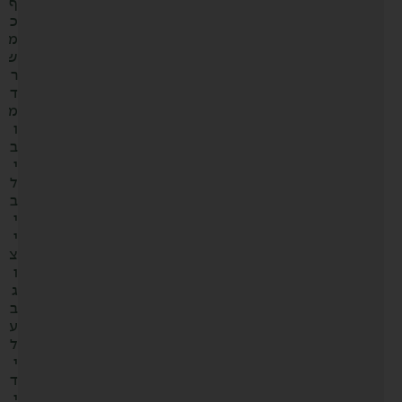
ף
כ
מ
ש
ר
ד
מ
ו
ב
י
ל
ב
י
י
צ
ו
ג
ב
ע
ל
י
ד
י