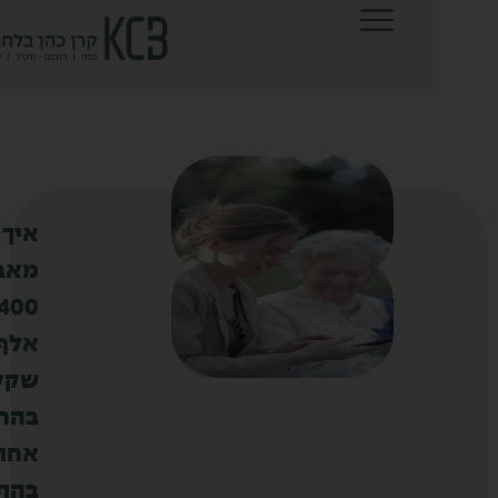
לתוכן
איך
מאבדים
400
אלף
שקל
בהחלטה
אחת
בהתחדשות