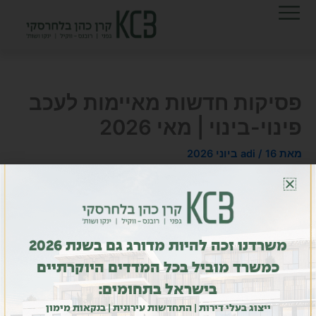
ילוג
לתוכן
תוכן
פסיקות חדשות מאיימות לעכב
פינוי-בינוי | מאי 2026
מאת
16 ביוני 2026
/
adi
NEXT
PREVIOUS
משרדנו זכה להיות מדורג גם בשנת 2026
כמשרד מוביל בכל המדדים היוקרתיים
בישראל בתחומים:
ייצוג בעלי דירות | התחדשות עירונית | בנקאות מימון