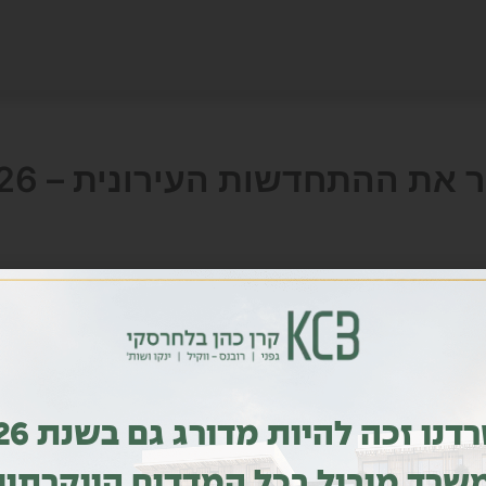
ת ההתחדשות העירונית – 13.3.26
עירונית הוא אינטרס ציבורי ראשון במעלה גם בזמני חירום
״הם בנו את המדינה. עכשיו אין להם לאן לברוח״ מלחמת ״שאגת הארי״ מרץ 2026
משרדנו זכה להי
שרד מוביל בכל המדדים היוקרתיי