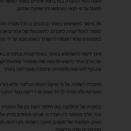
טענה כלפי החברה בגין ביצוע שינויים באתר כאמור 
לפעול על פי תנאי השימוש והרישיונות שלהם.
חל איסור להשתמש באתר ובתכנים בו לכל מטרה לא ח
לאתר, לאפליקציה, לתכנים, לחשבונות של אחרים או 
באמצעים שלא הועמדו לרשותך באופן מכוון על ידי הח
אינך רשאי להשתמש באתר, באפליקציות ובתכנים באופ
של גורם אחר כלשהו ולהנאה שלו מהאתר ומהאפליקצי
ובכפוף להוראות ולהנחיות שימסרו מעת לעת באתר.
החברה רשאית, על פי שיקול דעתה הבלעדי וללא הודע
מוקדמת ולא תהיה לך כל טענה או דרישה כנגד החבר
במקרה של מחלוקת ו/או חילוקי דעות בין של החברה 
בכל הליך משפטי בין הצדדים. אנחנו אוספים מידע על כ
תגים, הקלטות של סשנים, מעקב רשתות חברתיות, לוג
המחקרים שלנו ובדאטה.