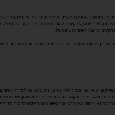
הכיל בתוכו קישורים (hyperlink) אל מקורות מידע ותכנים אחרים המצויים על אתרים ברשת 
ותם, לעדכניותם, לחוקיותם, לאופן בו ינהגו בתחום הפרטיות ולכל ה
קינים וכי יובלו לאתר כלשהו פעיל.
ו דרך שימוש או קישור הקיימים באתר אינה כפופה למדיניות הפרט
 גם ללא פנייה מראש לחברה. על אף האמור לעיל, החברה לא מסכימה ליצירת ק
דע, לרבות לגבי יחסי המקשר עם החברה כגון יחסי מימון, שותפות או 
חברה או מהווה לשון הרע. יוצר קישור כאמור יסכים להסירו לפי דר