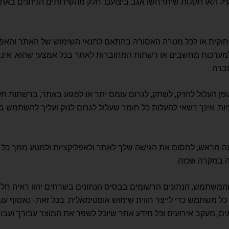
לעיל ו/או תקלות שיתרחשו אגב ביצועם. חלק מהשירותים הניתנים ב
וקית או לכל מטרה האסורה בהתאם לתנאי השימוש של האתר והאפלי
למערכות מחשבים או רשתות המחוברות לאתר בכל אמצעי שהוא. אינך 
ברה .
ן העלול להזיק, לשתק, לגרום עומס יתר או לפגוע באתר, ברשתות תק
ות. אינך רשאי להעלות כל חומר שעלול לגרום לנזק ועליך להשתמש 
ה מראש, לחסום את הגישה שלך לאתר ולאפליקציות ולמנוע ממך כל פע
ה במקרה שכזה.
והמשתמש, הנתונים הרשומים בבסיס הנתונים בשרתים יהוו ראיה חלו
ל משתמש כדי לייצר חווית שימוש אופטימאלית. בכל זאת- נאסוף עוגיו
ים, מעקב אירועים וכל מידע אחר שיוכל לשפר את המוצר עבורך ועב