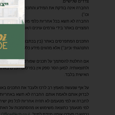
צדדים שלישיים.
ייצו
החברה אינה בודקת את המידע והתכנים שעוברים ברש
וכו׳).
החברה לא תשא בכל אחריות כלפי משתמשי האתר בגין
המצויים באתר בידי גורמים עוינים ו/או בלתי מורשי
התכנים המתפרסים באתר (בין בכתבות, במאמרים, בתגוב
התנהגותי וכיוב׳) אלא מהווים מידע כללי בלבד. לקבלת
אם החלטת להסתמך על תכנים שפורסמו באתר, או לפע
ולתוצאותיה. למען הסר ספק אין בפרסום תכנים באת
האישית בלבד.
על אף שנעשה מאמץ רב לרכז ולעבד את התכנים באתר,
לבדוק אותם ולאמת אותם. החברה לא תשא באחריות כ
לחברה או למי מטעמם לא תהיה אחריות לכל נזק ישיר או 
למי מטעמך כתוצאה משימוש או מהסתמכות על האתר, ה
נבקש כי תעדכן אותנו מיידת למייל,
Office@kcb.co.il
ע