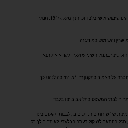
האתר נועד לשימוש אישי בלבד, בעצם השימוש באתר ובאפליקציות, הנך מצהיר ומתחייב כי השימוש שנעשה על ידך באתר הינו שימוש אישי בלבד וכי הנך מעל גיל 18. תנאי
שרין והשימוש במידע זה.
ול שינוי בתנאי השימוש ועליך לקרוא את תנאי
רה על האמור בתקנון זה ו/או יחייבה לנהוג כך
היה לבתי המשפט בתל אביב יפו בלבד.
מינות של שירותים הניתנים בו, לגבות תשלום בעד
, הכל בהתאם לשיקול דעתה הבלעדי. לא תהיה לך כל