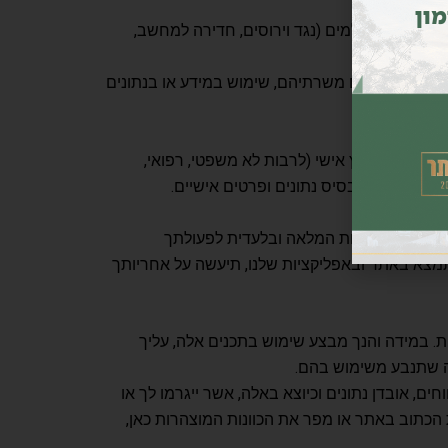
מון
 אבטחה הולמים (נגד וירוסים, חדירה למחשב,
דע או נתונים משרתיהם, שימוש במידע או בנתונים
מהווים ייעוץ אישי (לרבות לא משפטי, רפואי,
אם אישית על בסיס נתונים ופרטים אישיים.
ה עליך האחריות המלאה ובלעדית לפעולתך
מצא באתר ובאפליקציות שלנו, תיעשה על אחריותך
. במידה והנך מבצע שימוש בתכנים אלה, עליך
ה שתנבע משימוש בהם.
ים, אובדן נתונים וכיוצא באלה, אשר ייגרמו לך או
הכתוב באתר או מפר את הכוונות המוצהרות כאן,