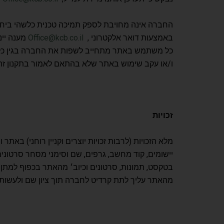
החברה אינה מחויבת לספק תמיכה טכנית כלשהי ביחס
באמצעות דואר אלקטרוני ,
Office@kcb.co.il
מענה יינתן תוך 21 ימי עסקים בלבד ו/או באמצעות דרכי
כל משתמש באתר מתחייב לשפות את החברה בגין כל נז
ו/או עקב שימוש באתר שלא בהתאם לאמור בתקנון זה
זכויות
מלא הזכויות (לרבות זכויות יוצרים וקניין רוחני) באתר
יישומים, קוד מחשב, גרפים, שם וסימני מסחר סרטוני
בטקסט, תמונות, סרטונים וכיוב׳ מהאתר בכפוף למתן
מהאתר עליך לתת קרדיט לחברה תוך ציון שם ולעשות ש