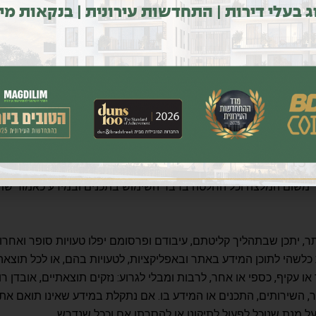
ג בעלי דירות | התחדשות עירונית | בנקאות מי
ת, למעט למטרות הגנה על הרשת שלה. לכן, באחריותך לנקוט באמצעי
 מקרה פריצה למסד הנתונים של האתר לרבות ספקי משנה, גניבת מי
ם לרבות עשיית שימוש במידע הקשור לגולשי האתר ולפרטיהם האישיים.
ות, בלוג, בפורומים, בקבוצות דיון ובפרסומים אחרים כלשהם) אינם 
 ייעוץ אישי לך יש לפנות לאיש מקצוע מתאים אשר יספק לך ייעוץ מות
ול על פיהם, או הנך שוקל לבצע פעולות כלשהן על סמך התכנים, חל
ר משום המלצה וכל החלטה בדבר השימוש בתכנים ובמידע כאמור שת
 יתכן שבתהליך קליטתם, עיבודם ופרסומם יפלו טעויות סופר ואחרות
לשהי לתוכן המידע באתר ובאפליקציות, לטעויות בהם, או לכל תוצא
עקיף, כספי או אחר, לרבות ומבלי לגרוע: נזקים תוצאתיים, אובדן רווח
שירותים, התכנים או המידע בו. אם נתקלת במידע שאינו תואם את 
ל מנת שנוכל לפעול לתיקונו או להסרתו אם וככל שנדרש.